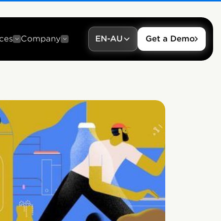
ces
Company
EN-AU
Get a Demo