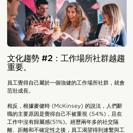
文化趨勢 #2：工作場所社群越趨
重要。
員工覺得自己屬於一個強健的工作場所社群，就會
茁壯成長。
相反，根據麥健時 (McKinsey) 的說法，人們辭
職的主要原因是覺得自己不被重視 (54%)，且在
工作中沒有歸屬感(51%)。經歷兩年多的社交隔
離、距離和不確定性之後，員工渴望得到連繫與工