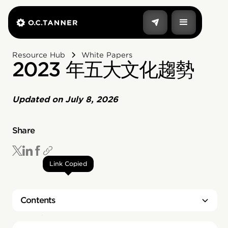
Resource Hub
White Papers
2023 年五大文化趨勢
Updated on
July 8, 2026
Share
Link Copied
Contents
Heading 2