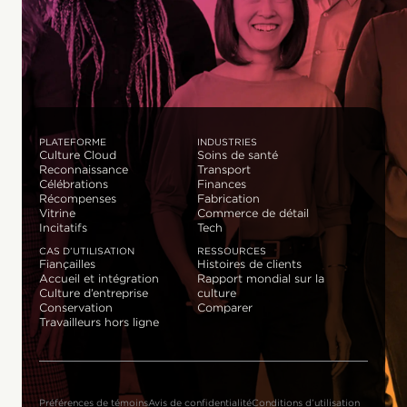
PLATEFORME
INDUSTRIES
Culture Cloud
Soins de santé
Reconnaissance
Transport
Célébrations
Finances
Récompenses
Fabrication
Vitrine
Commerce de détail
Incitatifs
Tech
CAS D’UTILISATION
RESSOURCES
Fiançailles
Histoires de clients
Accueil et intégration
Rapport mondial sur la
Culture d’entreprise
culture
Conservation
Comparer
Travailleurs hors ligne
Préférences de témoins
Avis de confidentialité
Conditions d’utilisation