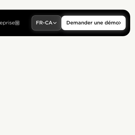
eprise
FR-CA
Demander une démo