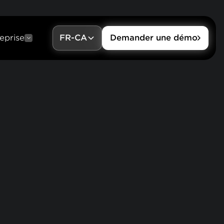
eprise
FR-CA
Demander une démo