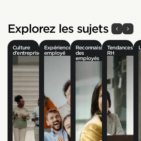
Explorez les sujets
Culture
Expérience
Reconnaissance
Tendances
d’entreprise
employé
des
RH
employés