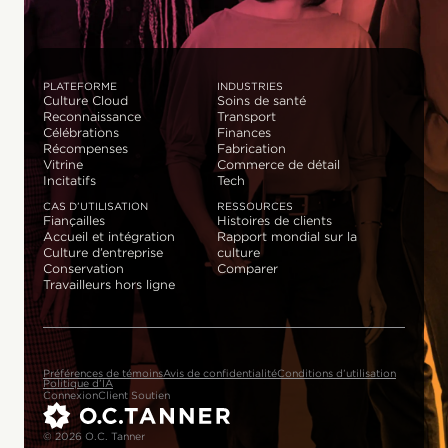
PLATEFORME
INDUSTRIES
Culture Cloud
Soins de santé
Reconnaissance
Transport
Célébrations
Finances
Récompenses
Fabrication
Vitrine
Commerce de détail
Incitatifs
Tech
CAS D’UTILISATION
RESSOURCES
Fiançailles
Histoires de clients
Accueil et intégration
Rapport mondial sur la
Culture d’entreprise
culture
Conservation
Comparer
Travailleurs hors ligne
Préférences de témoins
Avis de confidentialité
Conditions d’utilisation
Politique d’IA
Connexion
Client Soutien
© 2026 O.C. Tanner