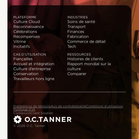
PLATEFORME
INDUSTRIES
Culture Cloud
Soins de santé
Reconnaissance
Transport
Célébrations
Finances
Récompenses
Fabrication
Vitrine
Commerce de détail
Incitatifs
Tech
CAS D’UTILISATION
RESSOURCES
Fiançailles
Histoires de clients
Accueil et intégration
Rapport mondial sur la
Culture d’entreprise
culture
Conservation
Comparer
Travailleurs hors ligne
Préférences de témoins
Avis de confidentialité
Conditions d’utilisation
Politique d’IA
Connexion
Client Soutien
© 2026 O.C. Tanner