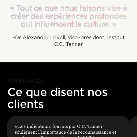
«
« Tout ce que nous faisons vise à
Tout
ce
que
nous
faisons
vise
à
créer
créer des expériences profondes
des
expériences
profondes
qui
qui influencent la culture. »
influencent
la
culture.
»
–Dr Alexander Lovell, vice-président, Institut
O.C. Tanner
TÉMOIGNAGES
Ce que disent nos
clients
« Les indicateurs fournis par O.C. Tanner
soulignent l’importance de la reconnaissance et