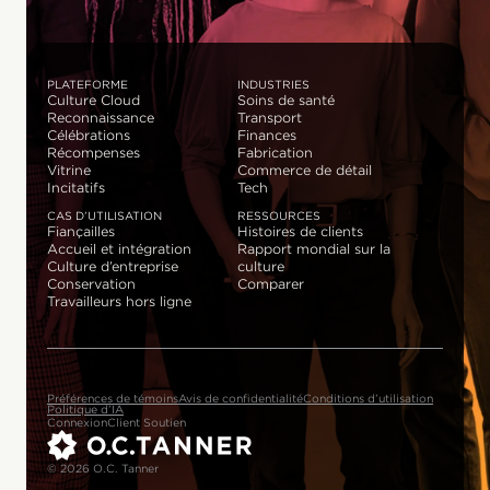
PLATEFORME
INDUSTRIES
Culture Cloud
Soins de santé
Reconnaissance
Transport
Célébrations
Finances
Récompenses
Fabrication
Vitrine
Commerce de détail
Incitatifs
Tech
CAS D’UTILISATION
RESSOURCES
Fiançailles
Histoires de clients
Accueil et intégration
Rapport mondial sur la
Culture d’entreprise
culture
Conservation
Comparer
Travailleurs hors ligne
Préférences de témoins
Avis de confidentialité
Conditions d’utilisation
Politique d’IA
Connexion
Client Soutien
© 2026 O.C. Tanner