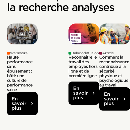
la recherche analyses
Webinaire
Baladodiffusion
Article
Haute
Reconnaître le
Comment la
performance
travail des
reconnaissance
sans
employés hors
contribue à la
épuisement :
ligne et de
sécurité
bâtir une
première ligne
physique et
culture de
psychologique
performance
au travail
En
saine
savoir
En
plus
En
savoir
savoir
plus
plus