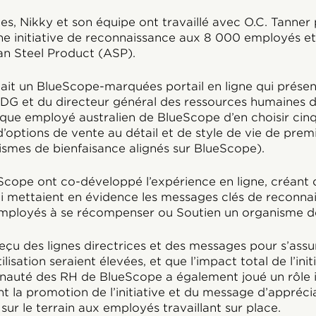
s, Nikky et son équipe ont travaillé avec O.C. Tanner
e initiative de reconnaissance aux 8 000 employés et
an Steel Product (ASP).
nait un BlueScope-marquées portail en ligne qui prése
DG et du directeur général des ressources humaines de 
aque employé australien de BlueScope d’en choisir ci
ptions de vente au détail et de style de vie de premie
smes de bienfaisance alignés sur BlueScope).
Scope ont co-développé l’expérience en ligne, créant 
 mettaient en évidence les messages clés de reconnai
mployés à se récompenser ou Soutien un organisme d
reçu des lignes directrices et des messages pour s’assu
utilisation seraient élevées, et que l’impact total de l’init
nauté des RH de BlueScope a également joué un rôle 
 la promotion de l’initiative et du message d’apprécia
sur le terrain aux employés travaillant sur place.