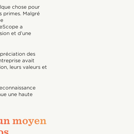
elque chose pour
es primes. Malgré
ne
ueScope a
sion et d’une
préciation des
treprise avait
on, leurs valeurs et
reconnaissance
nue une haute
 un moyen
os