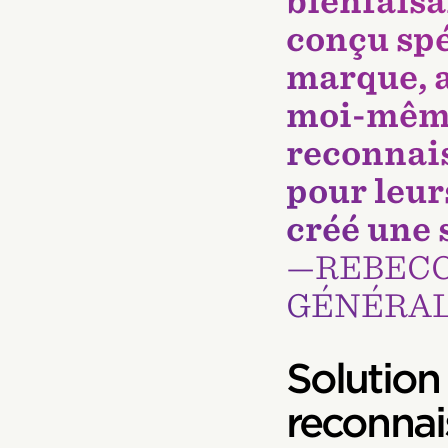
bienfaisa
conçu spé
marque, a
moi-même 
reconnai
pour leurs
créé une 
—REBECC
GÉNÉ
Solution
reconnai