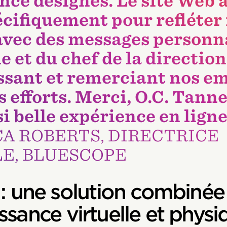
nce désignés. Le site Web a
cifiquement pour refléter
vec des messages personna
et du chef de la direction
ssant et remerciant nos e
 efforts. Merci, O.C. Tanne
si belle expérience en ligne
A ROBERTS, DIRECTRICE
RALE, BLUESCO
 : une solution combinée
ssance virtuelle et physi