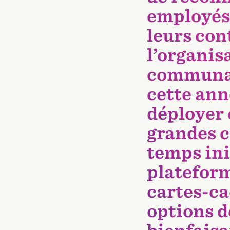
employés 
leurs con
l’organisa
communau
cette ann
déployer c
grandes c
temps ini
plateform
cartes-ca
options d