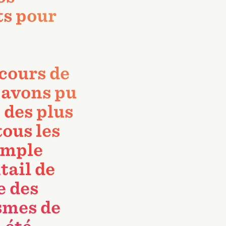
ts pour
cours de
 avons pu
 des plus
ous les
imple
tail de
e des
smes de