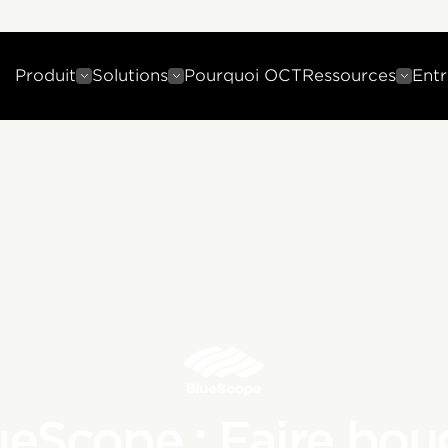
Produit
Solutions
Pourquoi OCT
Ressources
Entr
ueScope : Faire bou