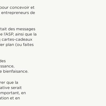
 pour concevoir et
 entrepreneurs de
ntait des messages
l’ASP, ainsi que la
nq cartes-cadeaux
r plan (ou faites
des
ssance,
e bienfaisance.
rer que la
iative serait
important, en
tion et en