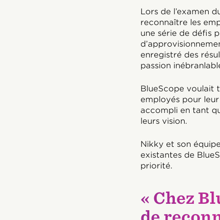
Lors de l’examen d
reconnaître les empl
une série de défis 
d’approvisionnement
enregistré des résu
passion inébranlable
BlueScope voulait 
employés pour leur 
accompli en tant qu’
leurs vision.
Nikky et son équip
existantes de BlueS
priorité.
« Chez B
de reconn