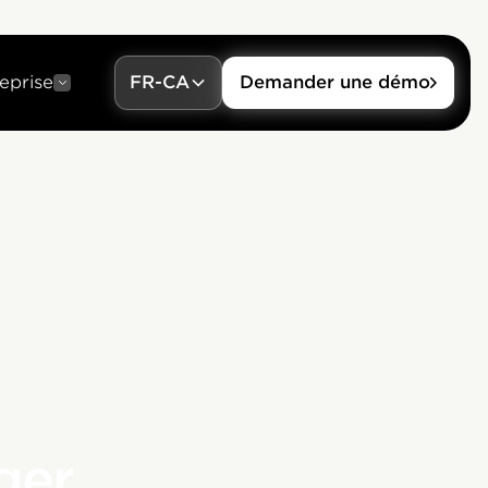
eprise
FR-CA
Demander une démo
ger