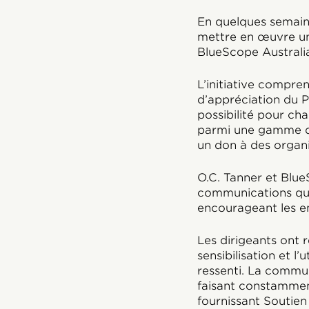
En quelques semaine
mettre en œuvre un
BlueScope Australi
L’initiative compre
d’appréciation du P
possibilité pour ch
parmi une gamme d’o
un don à des organi
O.C. Tanner et Blue
communications qui
encourageant les e
Les dirigeants ont 
sensibilisation et l’
ressenti. La commu
faisant constamment
fournissant Soutien 