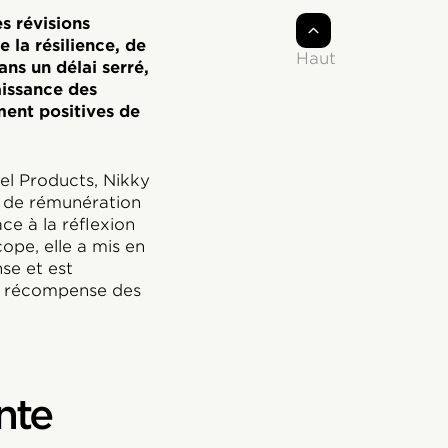
s révisions
 la résilience, de
Haut
ns un délai serré,
aissance des
ment positives de
el Products, Nikky
n de rémunération
e à la réflexion
ope, elle a mis en
se et est
e récompense des
nte