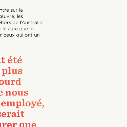
tre sur la
œuvre, les
ors de l’Australie.
illé à ce que le
r ceux qui ont un
nt été
 plus
lourd
e nous
 employé,
erait
urer que