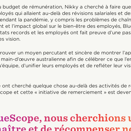
u budget de rémunération, Nikky a cherché à faire qu
oyés qui allaient au-delà des révisions salariales et d
pendant la pandémie, y compris les problèmes de chaî
 et l’impact global sur le bien-être des employés, Bl
ltats records et les employés ont fait preuve d’une pas
s vision.
trouver un moyen percutant et sincère de montrer l’ap
main-d’œuvre australienne afin de célébrer ce que l’en
équipe, d’unifier leurs employés et de refléter leur visi
e ont cherché quelque chose au-delà des activités de 
cope et cette « initiative de remerciement » est deve
lueScope, nous cherchions
aître et de récompenser n