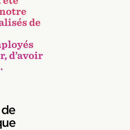
 été
 notre
lisés de
mployés
r, d’avoir
.
PE
 de
que