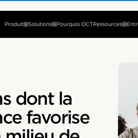
Produit
Solutions
Pourquoi OCT
Ressources
Entr
s dont la
ce favorise
n milieu de