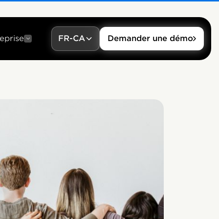
eprise
FR-CA
Demander une démo