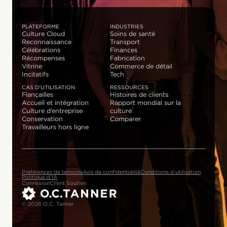
PLATEFORME
INDUSTRIES
Culture Cloud
Soins de santé
Reconnaissance
Transport
Célébrations
Finances
Récompenses
Fabrication
Vitrine
Commerce de détail
Incitatifs
Tech
CAS D’UTILISATION
RESSOURCES
Fiançailles
Histoires de clients
Accueil et intégration
Rapport mondial sur la
Culture d’entreprise
culture
Conservation
Comparer
Travailleurs hors ligne
Préférences de témoins
Avis de confidentialité
Conditions d’utilisation
Politique d’IA
Connexion
Client Soutien
© 2026 O.C. Tanner