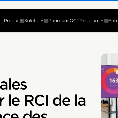
Produit
Solutions
Pourquoi OCT
Ressources
Entr
ales
 le RCI de la
nce des