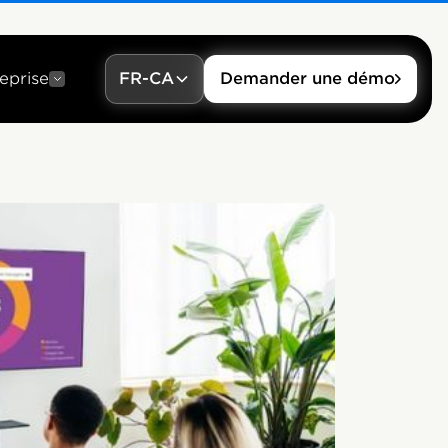
eprise
FR-CA
Demander une démo