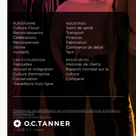
PLATEFORME
INDUSTRIES
Culture Cloud
Soins de santé
Reconnaissance
Transport
Célébrations
Finances
Récompenses
Fabrication
Vitrine
Commerce de détail
Incitatifs
Tech
CAS D’UTILISATION
RESSOURCES
Fiançailles
Histoires de clients
Accueil et intégration
Rapport mondial sur la
Culture d’entreprise
culture
Conservation
Comparer
Travailleurs hors ligne
Préférences de témoins
Avis de confidentialité
Conditions d’utilisation
Politique d’IA
Connexion
Client Soutien
© 2026 O.C. Tanner