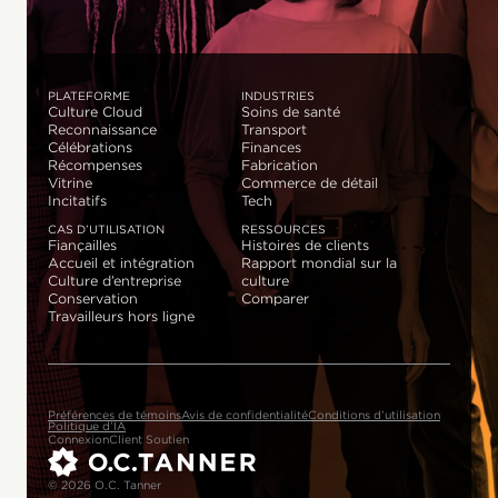
PLATEFORME
INDUSTRIES
Culture Cloud
Soins de santé
Reconnaissance
Transport
Célébrations
Finances
Récompenses
Fabrication
Vitrine
Commerce de détail
Incitatifs
Tech
CAS D’UTILISATION
RESSOURCES
Fiançailles
Histoires de clients
Accueil et intégration
Rapport mondial sur la
Culture d’entreprise
culture
Conservation
Comparer
Travailleurs hors ligne
Préférences de témoins
Avis de confidentialité
Conditions d’utilisation
Politique d’IA
Connexion
Client Soutien
© 2026 O.C. Tanner