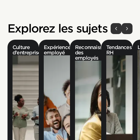
Explorez les sujets
Culture
Expérience
Reconnaissance
Tendances
d’entreprise
employé
des
RH
employés