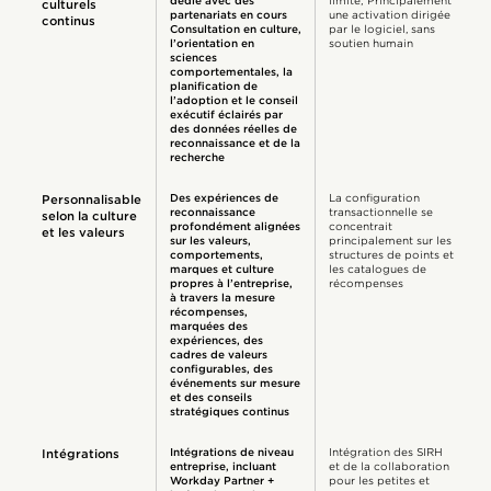
dédié avec des
limité; Principalement
culturels
partenariats en cours
une activation dirigée
continus
Consultation en culture,
par le logiciel, sans
l’orientation en
soutien humain
sciences
comportementales, la
planification de
l’adoption et le conseil
exécutif éclairés par
des données réelles de
reconnaissance et de la
recherche
Des expériences de
La configuration
Personnalisable
reconnaissance
transactionnelle se
selon la culture
profondément alignées
concentrait
et les valeurs
sur les valeurs,
principalement sur les
comportements,
structures de points et
marques et culture
les catalogues de
propres à l’entreprise,
récompenses
à travers la mesure
récompenses,
marquées des
expériences, des
cadres de valeurs
configurables, des
événements sur mesure
et des conseils
stratégiques continus
Intégrations de niveau
Intégration des SIRH
Intégrations
entreprise, incluant
et de la collaboration
Workday Partner +
pour les petites et