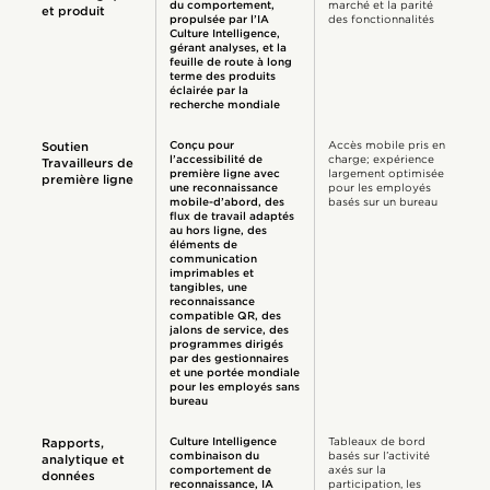
du comportement,
marché et la parité
et produit
propulsée par l’IA
des fonctionnalités
Culture Intelligence,
gérant analyses, et la
feuille de route à long
terme des produits
éclairée par la
recherche mondiale
Conçu pour
Accès mobile pris en
Soutien
l’accessibilité de
charge; expérience
Travailleurs de
première ligne avec
largement optimisée
première ligne
une reconnaissance
pour les employés
mobile-d’abord, des
basés sur un bureau
flux de travail adaptés
au hors ligne, des
éléments de
communication
imprimables et
tangibles, une
reconnaissance
compatible QR, des
jalons de service, des
programmes dirigés
par des gestionnaires
et une portée mondiale
pour les employés sans
bureau
Culture Intelligence
Tableaux de bord
Rapports,
combinaison du
basés sur l’activité
analytique et
comportement de
axés sur la
données
reconnaissance, IA
participation, les