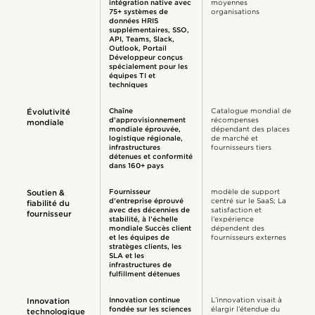
intégration native avec
moyennes
75+ systèmes de
organisations
données HRIS
supplémentaires, SSO,
API, Teams, Slack,
Outlook, Portail
Développeur conçus
spécialement pour les
équipes TI et
techniques
Chaîne
Catalogue mondial de
Évolutivité
d’approvisionnement
récompenses
mondiale
mondiale éprouvée,
dépendant des places
logistique régionale,
de marché et
infrastructures
fournisseurs tiers
détenues et conformité
dans 160+ pays
Fournisseur
modèle de support
Soutien &
d’entreprise éprouvé
centré sur le SaaS; La
fiabilité du
avec des décennies de
satisfaction et
fournisseur
stabilité, à l’échelle
l’expérience
mondiale Succès client
dépendent des
et les équipes de
fournisseurs externes
stratèges clients, les
SLA et les
infrastructures de
fulfillment détenues
Innovation continue
L’innovation visait à
Innovation
fondée sur les sciences
élargir l’étendue du
technologique