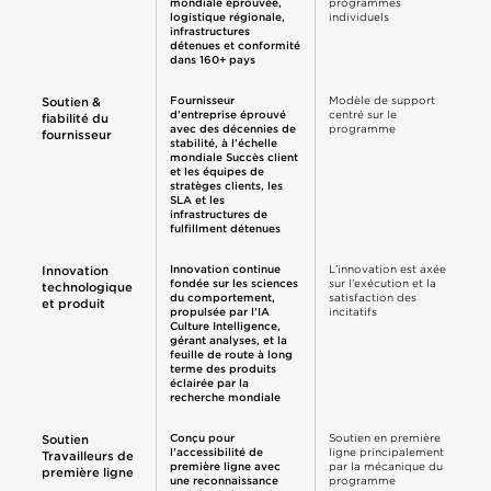
mondiale éprouvée,
programmes
logistique régionale,
individuels
infrastructures
détenues et conformité
dans 160+ pays
Fournisseur
Modèle de support
Soutien &
d’entreprise éprouvé
centré sur le
fiabilité du
avec des décennies de
programme
fournisseur
stabilité, à l’échelle
mondiale Succès client
et les équipes de
stratèges clients, les
SLA et les
infrastructures de
fulfillment détenues
Innovation continue
L’innovation est axée
Innovation
fondée sur les sciences
sur l’exécution et la
technologique
du comportement,
satisfaction des
et produit
propulsée par l’IA
incitatifs
Culture Intelligence,
gérant analyses, et la
feuille de route à long
terme des produits
éclairée par la
recherche mondiale
Conçu pour
Soutien en première
Soutien
l’accessibilité de
ligne principalement
Travailleurs de
première ligne avec
par la mécanique du
première ligne
une reconnaissance
programme