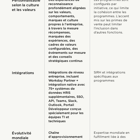
Personnalisable
reconnaissance
configurés par
selon la culture
profondément alignées
initiative, ce qui limite
et les valeurs
sur les valeurs,
la cohésion entre les
comportements,
programmes. L'accent
marques et culture
mis sur les primes de
propres à l’entreprise,
vente peut limiter
à travers la mesure
l'inclusion dans
récompenses,
d'autres fonctions.
marquées des
expériences, des
cadres de valeurs
configurables, des
événements sur mesure
et des conseils
stratégiques continus
Intégrations de niveau
SIRH et intégrations
Intégrations
entreprise, incluant
spécifiques aux
Workday Partner +
programmes
intégration native avec
75+ systèmes de
données HRIS
supplémentaires, SSO,
API, Teams, Slack,
Outlook, Portail
Développeur conçus
spécialement pour les
équipes TI et
techniques
Chaîne
Expertise mondiale en
Évolutivité
d’approvisionnement
fulfillment liée à des
mondiale