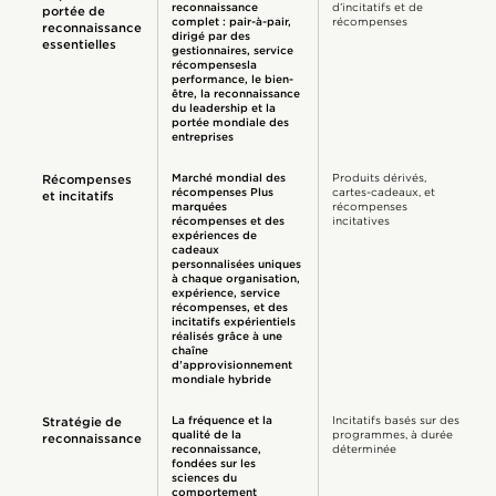
reconnaissance
d’incitatifs et de
portée de
complet : pair-à-pair,
récompenses
reconnaissance
dirigé par des
essentielles
gestionnaires, service
récompensesla
performance, le bien-
être, la reconnaissance
du leadership et la
portée mondiale des
entreprises
Marché mondial des
Produits dérivés,
Récompenses
récompenses Plus
cartes-cadeaux, et
et incitatifs
marquées
récompenses
récompenses et des
incitatives
expériences de
cadeaux
personnalisées uniques
à chaque organisation,
expérience, service
récompenses, et des
incitatifs expérientiels
réalisés grâce à une
chaîne
d’approvisionnement
mondiale hybride
La fréquence et la
Incitatifs basés sur des
Stratégie de
qualité de la
programmes, à durée
reconnaissance
reconnaissance,
déterminée
fondées sur les
sciences du
comportement