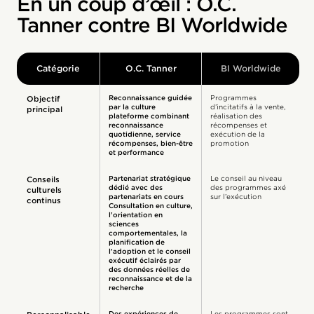
En un coup d’œil : O.C.
Tanner contre BI Worldwide
Catégorie
O.C. Tanner
BI Worldwide
Reconnaissance guidée
Programmes
Objectif
par la culture
d’incitatifs à la vente,
principal
plateforme combinant
réalisation des
reconnaissance
récompenses et
quotidienne, service
exécution de la
récompenses, bien-être
promotion
et performance
Partenariat stratégique
Le conseil au niveau
Conseils
dédié avec des
des programmes axé
culturels
partenariats en cours
sur l’exécution
continus
Consultation en culture,
l’orientation en
sciences
comportementales, la
planification de
l’adoption et le conseil
exécutif éclairés par
des données réelles de
reconnaissance et de la
recherche
Des expériences de
Les programmes sont