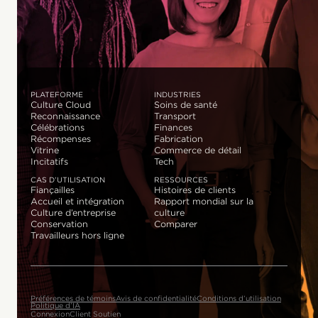
PLATEFORME
INDUSTRIES
Culture Cloud
Soins de santé
Reconnaissance
Transport
Célébrations
Finances
Récompenses
Fabrication
Vitrine
Commerce de détail
Incitatifs
Tech
CAS D’UTILISATION
RESSOURCES
Fiançailles
Histoires de clients
Accueil et intégration
Rapport mondial sur la
Culture d’entreprise
culture
Conservation
Comparer
Travailleurs hors ligne
Préférences de témoins
Avis de confidentialité
Conditions d’utilisation
Politique d’IA
Connexion
Client Soutien