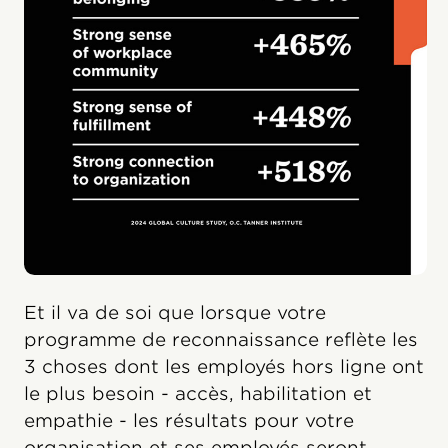
Et il va de soi que lorsque votre
programme de reconnaissance reflète les
3 choses dont les employés hors ligne ont
le plus besoin - accès, habilitation et
empathie - les résultats pour votre
organisation et ses employés seront