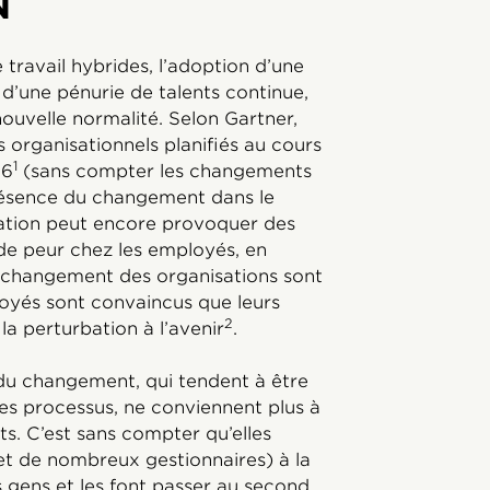
N
travail hybrides, l’adoption d’une
 d’une pénurie de talents continue,
ouvelle normalité. Selon Gartner,
organisationnels planifiés au cours
1
16
(sans compter les changements
présence du changement dans le
cation peut encore provoquer des
 de peur chez les employés, en
u changement des organisations sont
oyés sont convaincus que leurs
2
a perturbation à l’avenir
.
 du changement, qui tendent à être
les processus, ne conviennent plus à
s. C’est sans compter qu’elles
et de nombreux gestionnaires) à la
es gens et les font passer au second