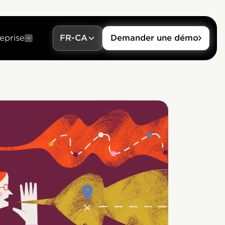
eprise
FR-CA
Demander une démo