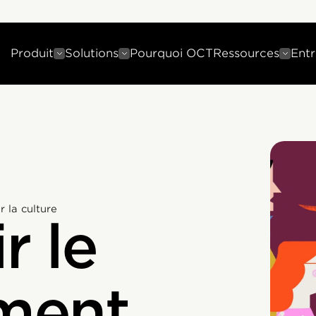
Produit
Solutions
Pourquoi OCT
Ressources
Entr
 la culture
r le
ment