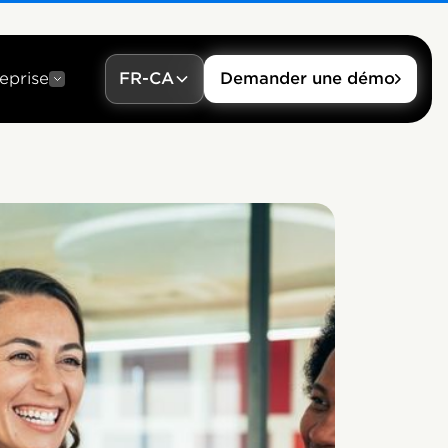
eprise
FR-CA
Demander une démo