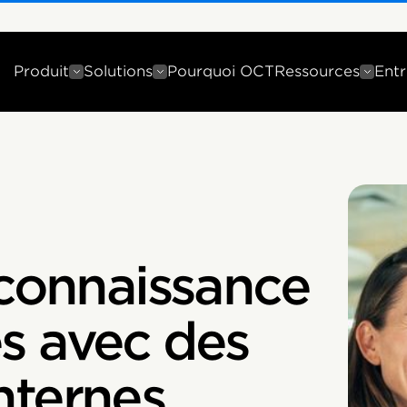
Produit
Solutions
Pourquoi OCT
Ressources
Entr
econnaissance
s avec des
nternes