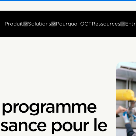
Produit
Solutions
Pourquoi OCT
Ressources
Entr
n programme
sance pour le