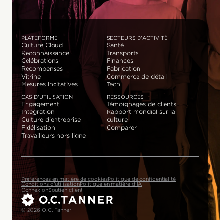
PLATEFORME
SECTEURS D'ACTIVITÉ
Culture Cloud
Santé
Reconnaissance
Transports
Célébrations
Finances
Récompenses
Fabrication
Vitrine
Commerce de détail
Mesures incitatives
Tech
CAS D'UTILISATION
RESSOURCES
Engagement
Témoignages de clients
Intégration
Rapport mondial sur la
Culture d'entreprise
culture
Fidélisation
Comparer
Travailleurs hors ligne
Préférences en matière de cookies
Politique de confidentialité
Conditions d'utilisation
Politique en matière d'IA
Connexion
Soutien client
© 2026 O.C. Tanner