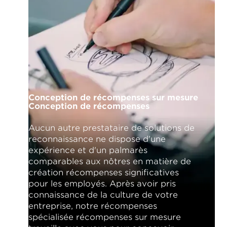
Conception de récompenses sur mesure
Conception de récompenses
Aucun autre prestataire de solutions de
reconnaissance ne dispose d'une
expérience et d'un palmarès
comparables aux nôtres en matière de
création récompenses significatives
pour les employés. Après avoir pris
connaissance de la culture de votre
entreprise, notre récompenses
spécialisée récompenses sur mesure