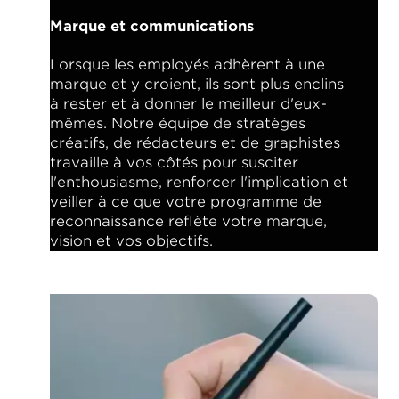
Marque et communications
Lorsque les employés adhèrent à une
marque et y croient, ils sont plus enclins
à rester et à donner le meilleur d'eux-
mêmes. Notre équipe de stratèges
créatifs, de rédacteurs et de graphistes
travaille à vos côtés pour susciter
l'enthousiasme, renforcer l'implication et
veiller à ce que votre programme de
reconnaissance reflète votre marque,
vision et vos objectifs.