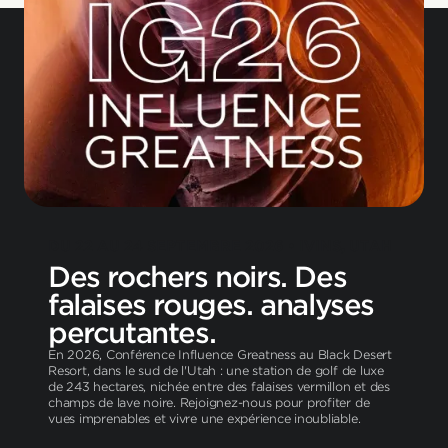
DU 22 AU 24 SEPTEMBRE 2026 • IVINS, UTAH
Des rochers noirs. Des
falaises rouges. analyses
percutantes.
En 2026, Conférence Influence Greatness au Black Desert
Resort, dans le sud de l'Utah : une station de golf de luxe
de 243 hectares, nichée entre des falaises vermillon et des
champs de lave noire. Rejoignez-nous pour profiter de
vues imprenables et vivre une expérience inoubliable.