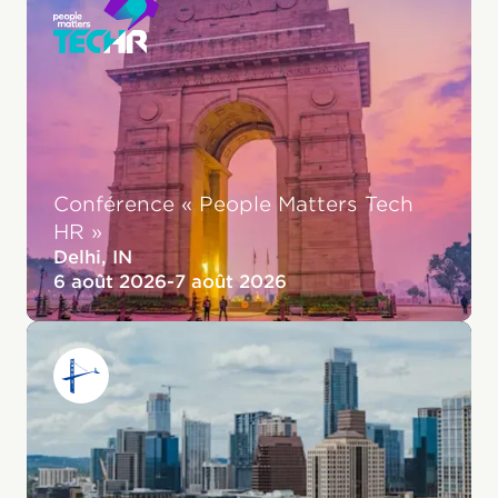
Conférence « People Matters Tech
HR »
Delhi, IN
6 août 2026
-
7 août 2026