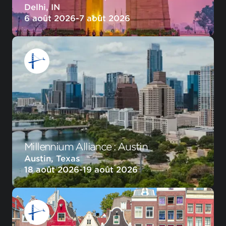
Delhi, IN
6 août 2026
-
7 août 2026
Millennium Alliance : Austin
Austin, Texas
18 août 2026
-
19 août 2026