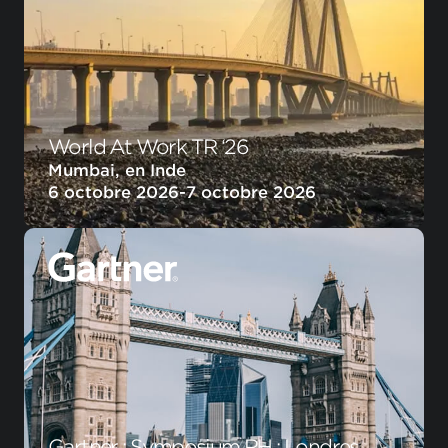
World At Work TR ‘26
Mumbai, en Inde
6 octobre 2026
-
7 octobre 2026
Gartner : Symposium RH : Londres