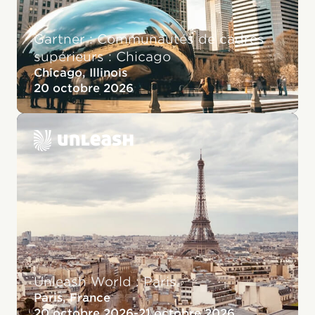
Gartner : Communautés de cadres
supérieurs : Chicago
Chicago, Illinois
20 octobre 2026
Unleash World : Paris
Paris, France
20 octobre 2026
-
21 octobre 2026