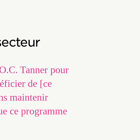
secteur
c O.C. Tanner pour
ficier de [ce
ns maintenir
 que ce programme