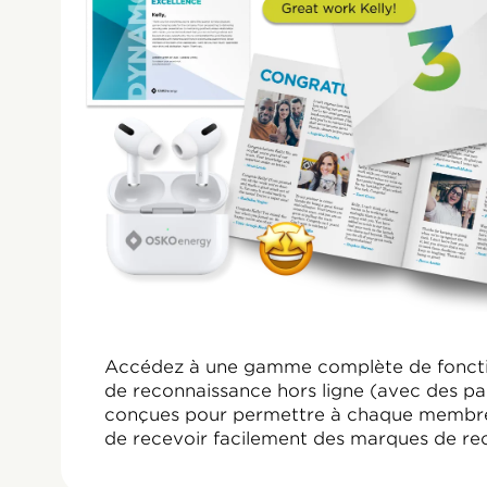
Ce que
« Nous avons trav
nous assurer
programme d
Accédez à une gamme complète de fonction
l'engagement de 
de reconnaissance hors ligne (avec des par
conçues pour permettre à chaque membre 
de recevoir facilement des marques de re