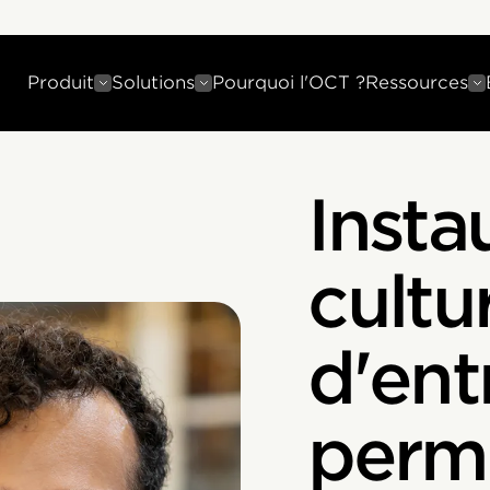
Produit
Solutions
Pourquoi l'OCT ?
Ressources
Insta
cultu
d'ent
perm