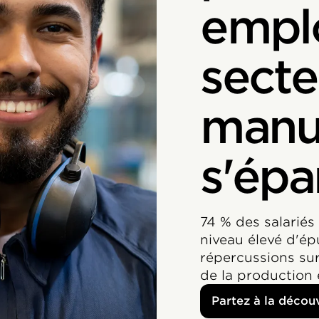
empl
secte
manuf
s'épa
74 % des salariés
niveau élevé d'ép
répercussions sur 
de la production 
Partez à la décou