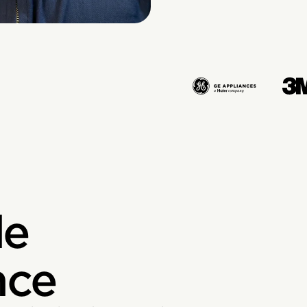
de
nce