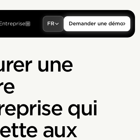
Entreprise
FR
Demander une démo
urer une
re
reprise qui
ette aux