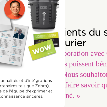
 disent nos clients du 
manufacturier
aillé en étroite collaboration ave
 que tous les employés puissent béné
e reconnaissance]. Nous souhaito
nalités et d'intégrations
nos employés et leur faire savoir
tenaires tels que Zebra),
de l'équipe d'exprimer et
leur est destiné. »
connaissance sincères.