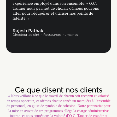
expérience employé dans son ensemble. « O.C.
Tanner nous permet de choisir où nous pouvons
aller pour récupérer et utiliser nos points de
fidélité. »
Rajesh Pathak
Directeur adjoint – Ressources humaines
Ce que disent nos clients
« Nous veillons à ce que le travail de chacun soit reconnu et valorisé
en temps opportun, et offrons chaque année un marquées à l’ensemble
du personnel, en guise de symbole de cohésion. Notre partenariat pour
la mise en œuvre de ces programmes allège la charge administrative
interne, et nous apprécions la volonté d’O.C. Tanner de grandir et