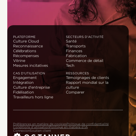
PLATEFORME
SECTEURS D'ACTIVITÉ
Culture Cloud
Santé
Reconnaissance
Transports
Célébrations
Finances
Récompenses
Fabrication
Vitrine
Commerce de détail
Mesures incitatives
Tech
CAS D'UTILISATION
RESSOURCES
Engagement
Témoignages de clients
Intégration
Rapport mondial sur la
Culture d'entreprise
culture
Fidélisation
Comparer
Travailleurs hors ligne
Préférences en matière de cookies
Politique de confidentialité
Conditions d'utilisation
Politique en matière d'IA
Connexion
Soutien client