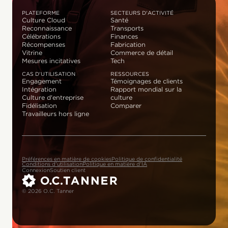
PLATEFORME
SECTEURS D'ACTIVITÉ
Culture Cloud
Santé
Reconnaissance
Transports
Célébrations
Finances
Récompenses
Fabrication
Vitrine
Commerce de détail
Mesures incitatives
Tech
CAS D'UTILISATION
RESSOURCES
Engagement
Témoignages de clients
Intégration
Rapport mondial sur la
Culture d'entreprise
culture
Fidélisation
Comparer
Travailleurs hors ligne
Préférences en matière de cookies
Politique de confidentialité
Conditions d'utilisation
Politique en matière d'IA
Connexion
Soutien client
© 2026 O.C. Tanner