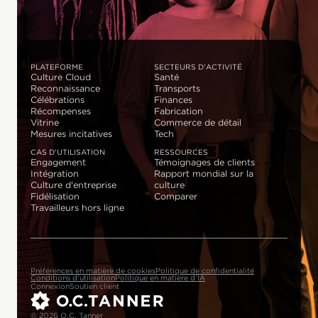
PLATEFORME
SECTEURS D'ACTIVITÉ
Culture Cloud
Santé
Reconnaissance
Transports
Célébrations
Finances
Récompenses
Fabrication
Vitrine
Commerce de détail
Mesures incitatives
Tech
CAS D'UTILISATION
RESSOURCES
Engagement
Témoignages de clients
Intégration
Rapport mondial sur la
Culture d'entreprise
culture
Fidélisation
Comparer
Travailleurs hors ligne
Préférences en matière de cookies
Politique de confidentialité
Conditions d'utilisation
Politique en matière d'IA
Connexion
Soutien client
© 2026 O.C. Tanner