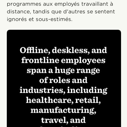
programmes aux employés travaillant à
distance, tandis que d'autres se sentent
ignorés et sous-estimés.