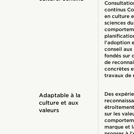
Consultatio
continus Co
en culture e
sciences du
comporteme
planificatio
l'adoption 
conseil aux 
fondés sur 
de reconna
concrètes e
travaux de 
Des expéri
Adaptable à la
reconnaiss
culture et aux
étroitement
valeurs
sur les valeu
comporteme
marque et l
propres à l'