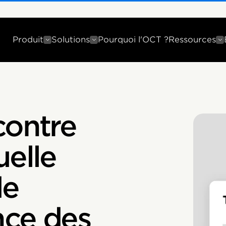
Produit
Solutions
Pourquoi l'OCT ?
Ressources
contre
uelle
de
nce des