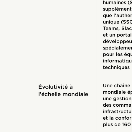
humaines (
supplémenta
que l'authen
unique (SSO
Teams, Slac
et un portai
développeu
spécialeme
pour les éq
informatiqu
techniques
Une chaîne 
Évolutivité à
mondiale é
l'échelle mondiale
une gestion
des comman
infrastruct
et la confo
plus de 160