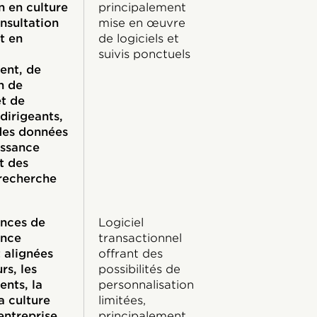
n en culture
principalement
nsultation
mise en œuvre
t en
de logiciels et
suivis ponctuels
nt, de
n de
et de
dirigeants,
des données
issance
t des
recherche
ences de
Logiciel
ance
transactionnel
 alignées
offrant des
rs, les
possibilités de
nts, la
personnalisation
a culture
limitées,
entreprise,
principalement