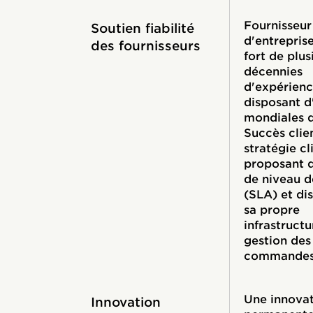
Fournisseur
Soutien fiabilité
d'entrepris
des fournisseurs
fort de plus
décennies
d'expérienc
disposant d
mondiales d
Succès clien
stratégie cl
proposant 
de niveau d
(SLA) et di
sa propre
infrastructu
gestion des
commande
Une innova
Innovation