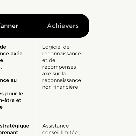
Tanner
Achievers
 de
Logiciel de
ance axée
reconnaissance
re
et de
,
récompenses
axé sur la
ance au
reconnaissance
non financière
s pour le
n-être et
e
 stratégique
Assistance-
prenant
conseil limitée ;