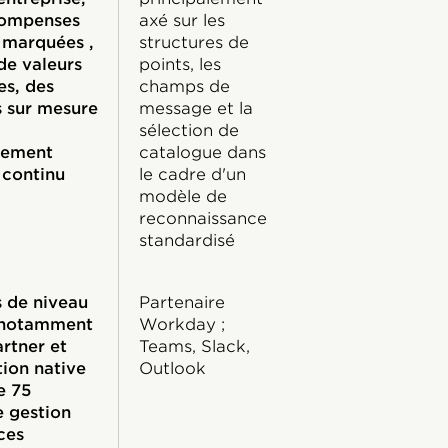
compenses
axé sur les
 marquées ,
structures de
de valeurs
points, les
es, des
champs de
 sur mesure
message et la
sélection de
ement
catalogue dans
 continu
le cadre d'un
modèle de
reconnaissance
standardisé
s de niveau
Partenaire
, notamment
Workday ;
rtner et
Teams, Slack,
tion native
Outlook
e 75
 gestion
ces