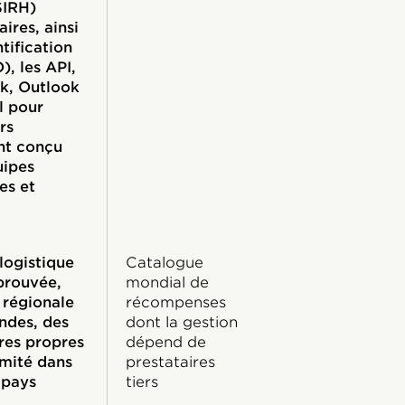
SIRH)
ires, ainsi
tification
), les API,
k, Outlook
l pour
rs
nt conçu
uipes
es et
logistique
Catalogue
prouvée,
mondial de
 régionale
récompenses
des, des
dont la gestion
ures propres
dépend de
rmité dans
prestataires
 pays
tiers