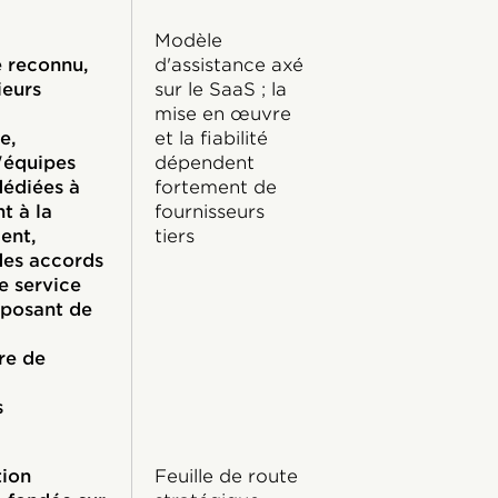
Modèle
e reconnu,
d'assistance axé
ieurs
sur le SaaS ; la
mise en œuvre
e,
et la fiabilité
'équipes
dépendent
édiées à
fortement de
t à la
fournisseurs
ient,
tiers
des accords
e service
sposant de
re de
s
tion
Feuille de route