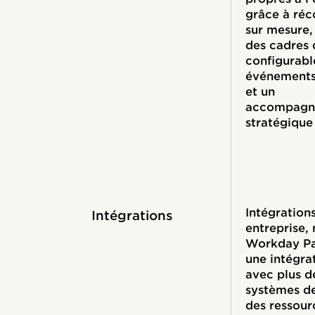
grâce à ré
sur mesure,
des cadres 
configurabl
événements
et un
accompagn
stratégique
Intégration
Intégrations
entreprise
Workday Pa
une intégra
avec plus d
systèmes de
des ressour