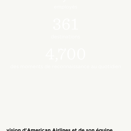
employés
361
destinations
4,700
des moments de reconnaissance au quotidien
vision d'American Airlines et de son équipe