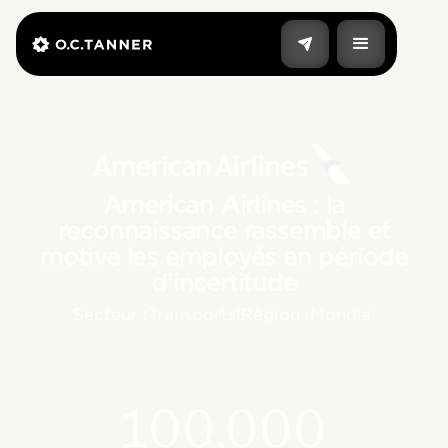
American Airlines : la
reconnaissance rassemble et
motive les employés en période
d'incertitude
Secteur :
Transports
|
Région :
Mondial
100,000