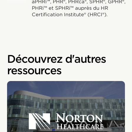
aPHRi™, PHR®, PHRca®, SPHR®, GPHR®,
PHRi™ et SPHRi™ auprès du HR
Certification Institute® (HRCI®).
Découvrez d'autres
ressources