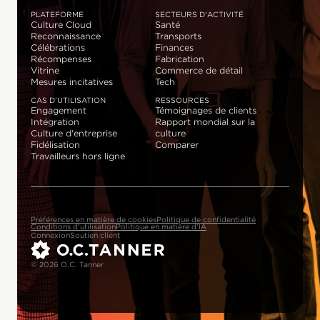
PLATEFORME
SECTEURS D'ACTIVITÉ
Culture Cloud
Santé
Reconnaissance
Transports
Célébrations
Finances
Récompenses
Fabrication
Vitrine
Commerce de détail
Mesures incitatives
Tech
CAS D'UTILISATION
RESSOURCES
Engagement
Témoignages de clients
Intégration
Rapport mondial sur la
Culture d'entreprise
culture
Fidélisation
Comparer
Travailleurs hors ligne
Préférences en matière de cookies
Politique de confidentialité
Conditions d'utilisation
Politique en matière d'IA
Connexion
Soutien client
© 2026 O.C. Tanner