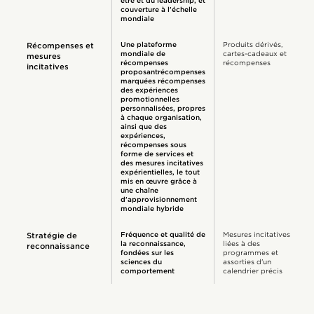
être et du leadership, et
couverture à l'échelle
mondiale
Une plateforme
Produits dérivés,
Récompenses et
mondiale de
cartes-cadeaux et
mesures
récompenses
récompenses
incitatives
proposantrécompenses
marquées récompenses
des expériences
promotionnelles
personnalisées, propres
à chaque organisation,
ainsi que des
expériences,
récompenses sous
forme de services et
des mesures incitatives
expérientielles, le tout
mis en œuvre grâce à
une chaîne
d'approvisionnement
mondiale hybride
Fréquence et qualité de
Mesures incitatives
Stratégie de
la reconnaissance,
liées à des
reconnaissance
fondées sur les
programmes et
sciences du
assorties d'un
comportement
calendrier précis