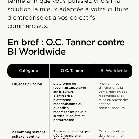
terme
afin que vous puissiez choisir la
solution la mieux adaptée à votre culture
d'entreprise et à vos objectifs
commerciaux.
En bref : O.C. Tanner contre
BI Worldwide
Catégorie
O.C. Tanner
BI Worldwide
plateforme de
Programmes
Objectif principal
reconnaissance axée
d'incitation à la
sur la culture
vente, gestion des
d'entreprise,
récompenses et
plateforme
mise en œuvre des
reconnaissance au
actions
quotidien,
promotionnelles
récompenses pour le
service, bien-être et
performance
Partenariat stratégique
Conseil au niveau
Accompagnement
dédié, comprenant
du programme
culturel continu