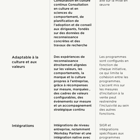
Consultation en culture
axé sur la mise en
continus Consultation
œuvre
en culture et en
sciences du
comportement, de
planification de
l'adoption et de conseil
aux dirigeants, fondés
sur des données de
reconnaissance
concrètes et des
travaux de recherche
Des expériences de
Les programmes
Adaptable à la
reconnaissance
sont configurés en
culture et aux
étroitement alignées
fonction de
valeurs
sur les valeurs, les
chaque initiative,
comportements, la
ce qui limite la
marque et la culture
cohésion entre les
propres à l'entreprise,
programmes.
grâce à récompenses
L'accent mis sur
sur mesure, marquées ,
les mesures
des cadres de valeurs
d'incitation à la
configurables, des
vente peut
événements sur mesure
restreindre
et un accompagnement
l'inclusivité au sein
stratégique continu
des autres
fonctions.
Intégrations de niveau
SIGR et
Intégrations
entreprise, notamment
intégrations
Workday Partner et une
spécifiques aux
intégration native avec
programmes