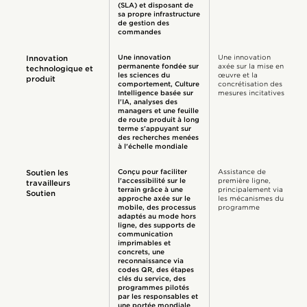
(SLA) et disposant de
sa propre infrastructure
de gestion des
commandes
Une innovation
Une innovation
Innovation
permanente fondée sur
axée sur la mise en
technologique et
les sciences du
œuvre et la
produit
comportement, Culture
concrétisation des
Intelligence basée sur
mesures incitatives
l'IA, analyses des
managers et une feuille
de route produit à long
terme s'appuyant sur
des recherches menées
à l'échelle mondiale
Conçu pour faciliter
Assistance de
Soutien les
l'accessibilité sur le
première ligne,
travailleurs
terrain grâce à une
principalement via
Soutien
approche axée sur le
les mécanismes du
mobile, des processus
programme
adaptés au mode hors
ligne, des supports de
communication
imprimables et
concrets, une
reconnaissance via
codes QR, des étapes
clés du service, des
programmes pilotés
par les responsables et
une portée mondiale