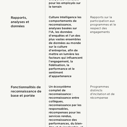
pour les employés sur
le terrain
Culture Intelligence les
Rapports sur la
Rapports,
comportements de
participation aux
analyses et
reconnaissance,
programmes et le
données
analyses basées sur
respect des
l'IA, les données
engagements
d'enquêtes et l'un des
plus vastes ensembles
de données au monde
sur la culture
d'entreprise, afin de
mettre en lumière les
facteurs qui influencent
l'engagement, la
fidélisation, la
performance et le
sentiment
d'appartenance
Un écosystème
Programmes
Fonctionnalités de
complet de
distincts
reconnaissance de
reconnaissance :
d'incitation et de
base et portée
reconnaissance entre
récompense
collègues,
reconnaissance par les
responsables,
récompenses pour les
services rendus,
reconnaissance des
performances, du bien-