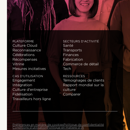
PLATEFORME
SECTEURS D'ACTIVITÉ
Culture Cloud
Santé
Reconnaissance
Transports
Célébrations
Finances
Récompenses
Fabrication
Vitrine
Commerce de détail
Mesures incitatives
Tech
CAS D'UTILISATION
RESSOURCES
Engagement
Témoignages de clients
Intégration
Rapport mondial sur la
Culture d'entreprise
culture
Fidélisation
Comparer
Travailleurs hors ligne
Préférences en matière de cookies
Politique de confidentialité
Conditions d'utilisation
Politique en matière d'IA