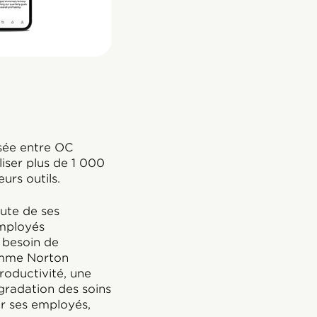
isée entre OC
iser plus de 1 000
urs outils.
ute de ses
employés
t besoin de
Comme Norton
roductivité, une
gradation des soins
ir ses employés,