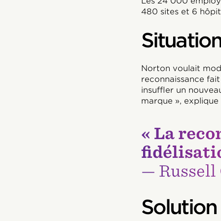
Les 24 000 employé
480 sites et 6 hôpit
Situatio
Norton voulait mod
reconnaissance fait 
insuffler un nouvea
marque », explique
« La reco
fidélisat
— Russell 
Solution