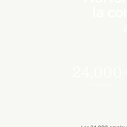
la co
24,000
employés