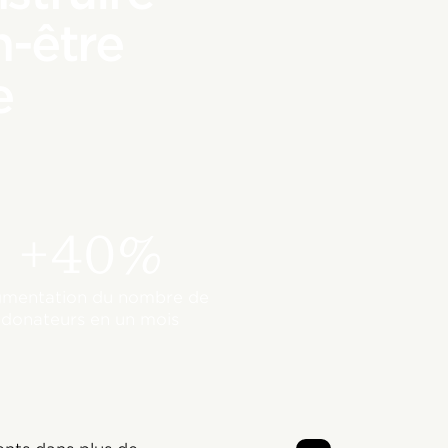
n-être
e
+40%
mentation du nombre de
donateurs en un mois