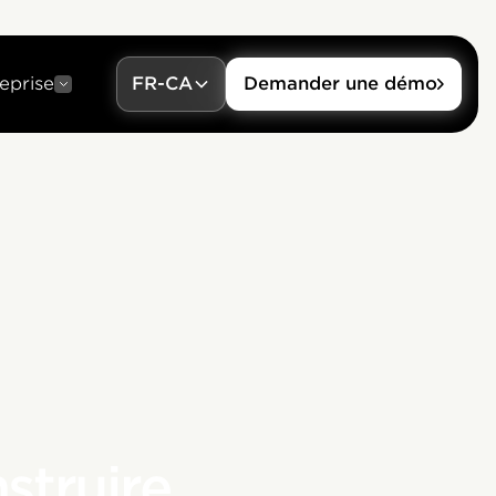
eprise
FR-CA
Demander une démo
struire