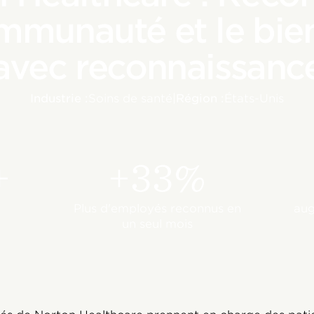
mmunauté et le bie
avec reconnaissanc
Industrie :
Soins de santé
|
Région :
États-Unis
+
+33%
Plus d'employés reconnus en
aug
un seul mois