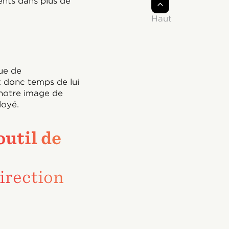
nts dans plus de
Haut
ue de
it donc temps de lui
 notre image de
loyé.
outil de
direction