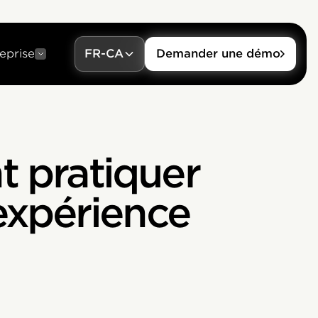
eprise
FR-CA
Demander une démo
t pratiquer
l’expérience