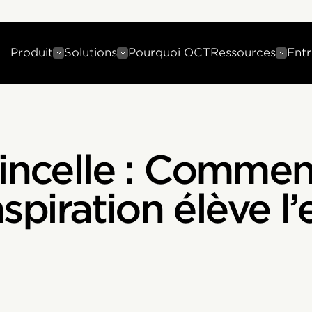
Produit
Solutions
Pourquoi OCT
Ressources
Entr
tincelle : Commen
inspiration élève 