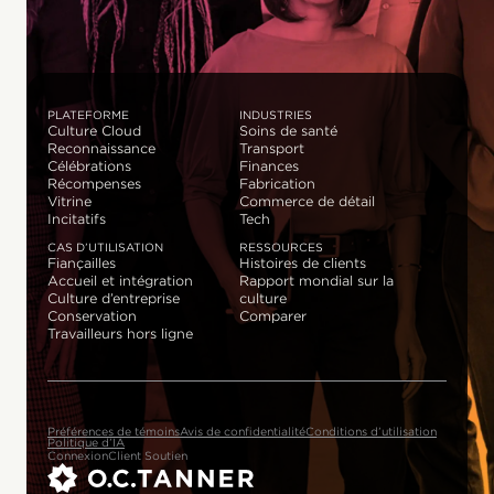
PLATEFORME
INDUSTRIES
Culture Cloud
Soins de santé
Reconnaissance
Transport
Célébrations
Finances
Récompenses
Fabrication
Vitrine
Commerce de détail
Incitatifs
Tech
CAS D’UTILISATION
RESSOURCES
Fiançailles
Histoires de clients
Accueil et intégration
Rapport mondial sur la
Culture d’entreprise
culture
Conservation
Comparer
Travailleurs hors ligne
Préférences de témoins
Avis de confidentialité
Conditions d’utilisation
Politique d’IA
Connexion
Client Soutien