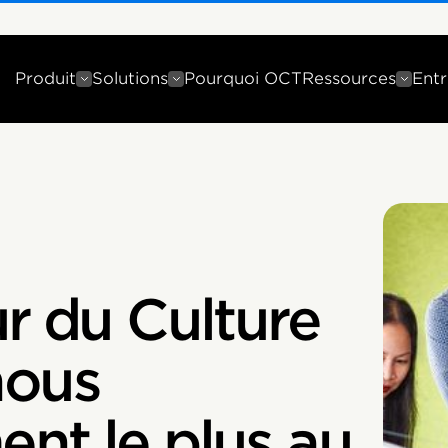
Produit
Solutions
Pourquoi OCT
Ressources
Entr
ur du Culture
nous
nt le plus au