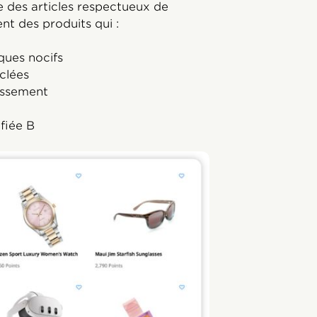
 des articles respectueux de
t des produits qui :
iques nocifs
clées
uissement
fiée B