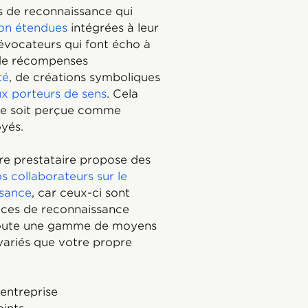
s de reconnaissance qui
ion étendues
intégrées à leur
évocateurs qui font écho à
r de récompenses
té
, de créations symboliques
x porteurs de sens
. Cela
ce soit perçue comme
oyés.
tre prestataire propose des
s collaborateurs sur le
ssance
, car ceux-ci sont
vices de reconnaissance
toute une gamme de moyens
variés que votre propre
entreprise