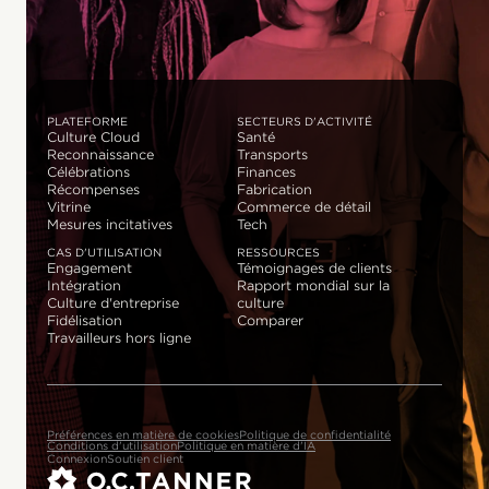
PLATEFORME
SECTEURS D'ACTIVITÉ
Culture Cloud
Santé
Reconnaissance
Transports
Célébrations
Finances
Récompenses
Fabrication
Vitrine
Commerce de détail
Mesures incitatives
Tech
CAS D'UTILISATION
RESSOURCES
Engagement
Témoignages de clients
Intégration
Rapport mondial sur la
Culture d'entreprise
culture
Fidélisation
Comparer
Travailleurs hors ligne
Préférences en matière de cookies
Politique de confidentialité
Conditions d'utilisation
Politique en matière d'IA
Connexion
Soutien client