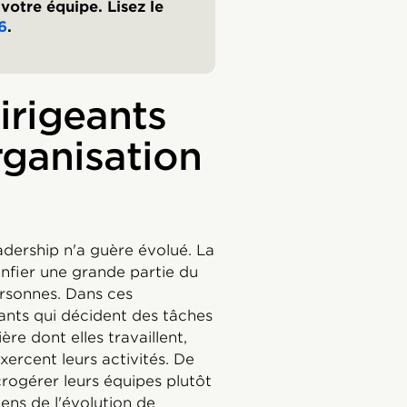
votre équipe. Lisez le
6
.
irigeants
ganisation
adership n'a guère évolué. La
nfier une grande partie du
rsonnes. Dans ces
eants qui décident des tâches
re dont elles travaillent,
xercent leurs activités. De
ogérer leurs équipes plutôt
iens de l'évolution de