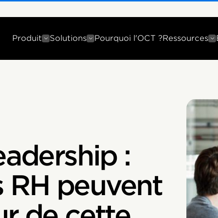
Produit
Solutions
Pourquoi l'OCT ?
Ressources
eadership :
 RH peuvent
ur de cette