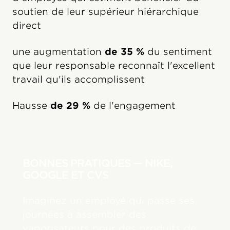
soutien de leur supérieur hiérarchique
direct
une augmentation
de 35 %
du sentiment
que leur responsable reconnaît l'excellent
travail qu'ils accomplissent
Hausse
de 29 %
de l'engagement
BONNES PRATIQUES — NIKE,
GOOGLE ET CVS
Imaginez un employé qui passe ses
journées à assembler des
vaporisateurs pour des produits de