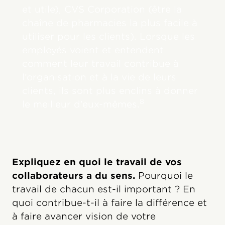
et utile), CVS Corporation (être la
chaîne de pharmacies la plus facile à
utiliser pour les clients). Lorsque les
employés voient et entendent
comment leur travail contribue à
l’organisation et à la vie de leurs
clients, ils sont plus enclins à donner
8
le meilleur d’eux-mêmes.
Expliquez en quoi le travail de vos
collaborateurs a du sens.
Pourquoi le
travail de chacun est-il important ? En
quoi contribue-t-il à faire la différence et
à faire avancer vision de votre