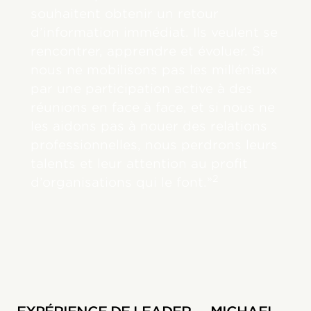
souhaitent obtenir un retour
d’information immédiat. Ils veulent se
rencontrer, apprendre et évoluer. Si
nous ne mobilisons pas les milléniaux
par une participation active à des
réunions en face à face, et si nous ne
les aidons pas à nouer des relations
professionnelles, nous perdrons leurs
talents et leur attention au profit
»2
d’organisations qui le font.