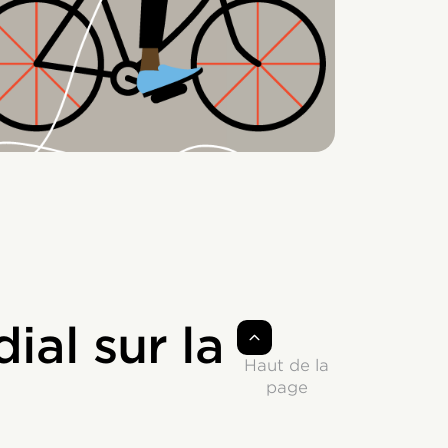
al sur la
Haut de la
page