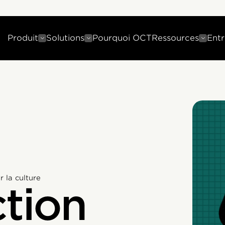
Produit
Solutions
Pourquoi OCT
Ressources
Entr
 la culture
ction