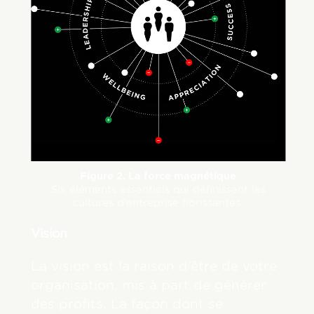
Figure 2. La force magnétique
Six éléments essentiels qui définissent les
cultures d’entreprise florissantes.
Vision
La vision est la raison d’être de votre
organisation, mis à part de générer
des profits. La façon dont se