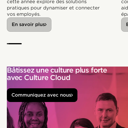
cette année explore des solutions
co
pratiques pour dynamiser et connecter
aid
vos employés.
ép
En savoir plus
Bâtissez une culture plus forte
avec Culture Cloud
Communiquez avec nous