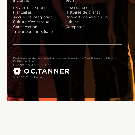
Incitatifs
Tech
CAS D’UTILISATION
RESSOURCES
Fiançailles
Histoires de clients
Accueil et intégration
Rapport mondial sur la
Culture d’entreprise
culture
Conservation
Comparer
Travailleurs hors ligne
Préférences de témoins
Avis de confidentialité
Conditions d’utilisation
Politique d’IA
Connexion
Client Soutien
© 2026 O.C. Tanner