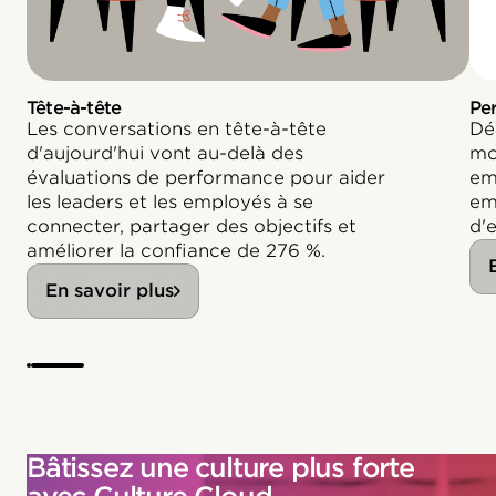
Tête-à-tête
Pe
Les conversations en tête-à-tête
Dé
d'aujourd'hui vont au-delà des
mo
évaluations de performance pour aider
em
les leaders et les employés à se
em
connecter, partager des objectifs et
d'
améliorer la confiance de 276 %.
En savoir plus
Bâtissez une culture plus forte