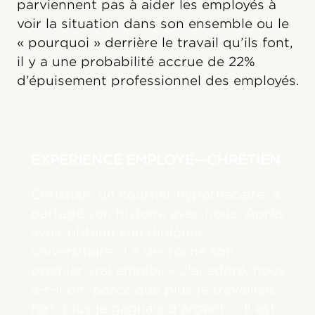
parviennent pas à aider les employés à
voir la situation dans son ensemble ou le
« pourquoi » derrière le travail qu’ils font,
il y a une probabilité accrue de 22%
d’épuisement professionnel des employés.
EXPÉRIENCE EMPLOYÉ—CHRÉTIEN
Christian, un courtier hypothécaire, a
partagé son histoire avec nous. Après
avoir obtenu son diplôme
universitaire, il a décroché son
premier vrai emploi. « J’ai adoré, nous
a-t-il dit, parce que plus je travaillais
fort, plus je gagnais d’argent. » Il est