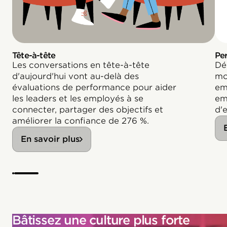
Tête-à-tête
Pe
Les conversations en tête-à-tête
Dé
d'aujourd'hui vont au-delà des
mo
évaluations de performance pour aider
em
les leaders et les employés à se
em
connecter, partager des objectifs et
d'
améliorer la confiance de 276 %.
En savoir plus
Bâtissez une culture plus forte