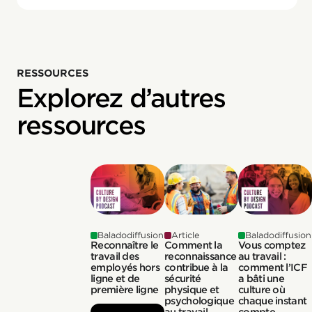
RESSOURCES
Explorez d’autres
ressources
Baladodiffusion
Article
Baladodiffusion
Reconnaître le
Comment la
Vous comptez
travail des
reconnaissance
au travail :
employés hors
contribue à la
comment l’ICF
ligne et de
sécurité
a bâti une
première ligne
physique et
culture où
psychologique
chaque instant