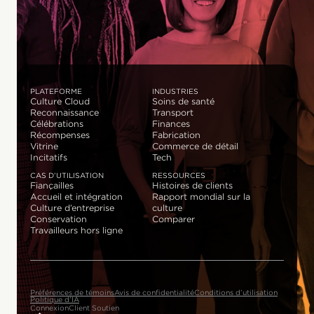
PLATEFORME
INDUSTRIES
Culture Cloud
Soins de santé
Reconnaissance
Transport
Célébrations
Finances
Récompenses
Fabrication
Vitrine
Commerce de détail
Incitatifs
Tech
CAS D’UTILISATION
RESSOURCES
Fiançailles
Histoires de clients
Accueil et intégration
Rapport mondial sur la
Culture d’entreprise
culture
Conservation
Comparer
Travailleurs hors ligne
Préférences de témoins
Avis de confidentialité
Conditions d’utilisation
Politique d’IA
Connexion
Client Soutien