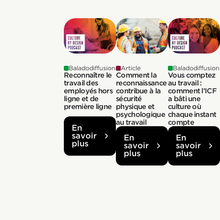
Baladodiffusion
Article
Baladodiffusion
Reconnaître le
Comment la
Vous comptez
travail des
reconnaissance
au travail :
employés hors
contribue à la
comment l’ICF
ligne et de
sécurité
a bâti une
première ligne
physique et
culture où
psychologique
chaque instant
au travail
compte
En
savoir
En
En
plus
savoir
savoir
plus
plus